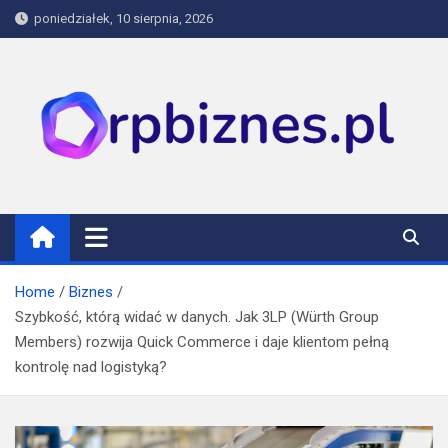
Skip
poniedziałek, 10 sierpnia, 2026
to
content
rpbiznes.pl
Home
Biznes
Szybkość, którą widać w danych. Jak 3LP (Würth Group
Members) rozwija Quick Commerce i daje klientom pełną
kontrolę nad logistyką?